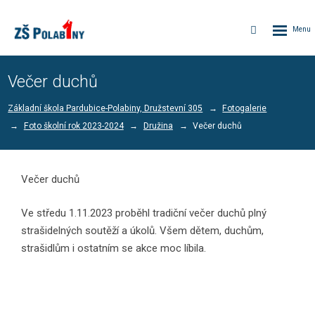
Rozbalen
Vyhledávání
menu
Večer duchů
Základní škola Pardubice-Polabiny, Družstevní 305
Fotogalerie
Foto školní rok 2023-2024
Družina
Večer duchů
Večer duchů
Ve středu 1.11.2023 proběhl tradiční večer duchů plný
strašidelných soutěží a úkolů. Všem dětem, duchům,
strašidlům i ostatním se akce moc líbila.