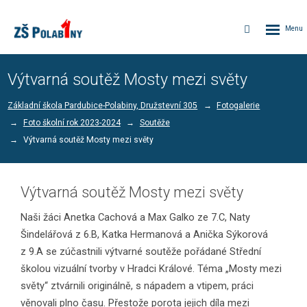
Rozbalen
Vyhledávání
menu
Výtvarná soutěž Mosty mezi světy
Základní škola Pardubice-Polabiny, Družstevní 305
Fotogalerie
Foto školní rok 2023-2024
Soutěže
Výtvarná soutěž Mosty mezi světy
Výtvarná soutěž Mosty mezi světy
Naši žáci Anetka Cachová a Max Galko ze 7.C, Naty
Šindelářová z 6.B, Katka Hermanová a Anička Sýkorová
z 9.A se zúčastnili výtvarné soutěže pořádané Střední
školou vizuální tvorby v Hradci Králové. Téma „Mosty mezi
světy“ ztvárnili originálně, s nápadem a vtipem, práci
věnovali plno času. Přestože porota jejich díla mezi