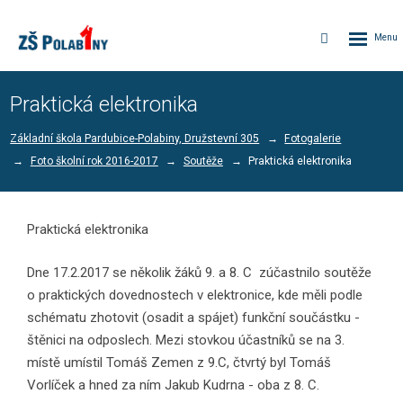
Rozbalen
Vyhledávání
menu
Praktická elektronika
Základní škola Pardubice-Polabiny, Družstevní 305
Fotogalerie
Foto školní rok 2016-2017
Soutěže
Praktická elektronika
Praktická elektronika
Dne 17.2.2017 se několik žáků 9. a 8. C zúčastnilo soutěže
o praktických dovednostech v elektronice, kde měli podle
schématu zhotovit (osadit a spájet) funkční součástku -
štěnici na odposlech. Mezi stovkou účastníků se na 3.
místě umístil Tomáš Zemen z 9.C, čtvrtý byl Tomáš
Vorlíček a hned za ním Jakub Kudrna - oba z 8. C.