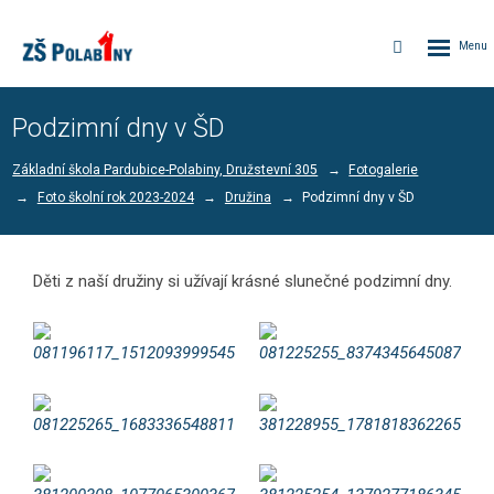
Rozbalen
Vyhledávání
menu
Podzimní dny v ŠD
Základní škola Pardubice-Polabiny, Družstevní 305
Fotogalerie
Foto školní rok 2023-2024
Družina
Podzimní dny v ŠD
Děti z naší družiny si užívají krásné slunečné podzimní dny.