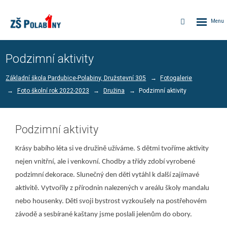
Rozbalen
Vyhledávání
menu
Podzimní aktivity
Základní škola Pardubice-Polabiny, Družstevní 305
Fotogalerie
Foto školní rok 2022-2023
Družina
Podzimní aktivity
Podzimní aktivity
Krásy babího léta si ve družině užíváme. S dětmi tvoříme aktivity
nejen vnitřní, ale i venkovní. Chodby a třídy zdobí vyrobené
podzimní dekorace. Slunečný den děti vytáhl k další zajímavé
aktivitě. Vytvořily z přírodnin nalezených v areálu školy mandalu
nebo housenky. Děti svoji bystrost vyzkoušely na postřehovém
závodě a sesbírané kaštany jsme poslali jelenům do obory.