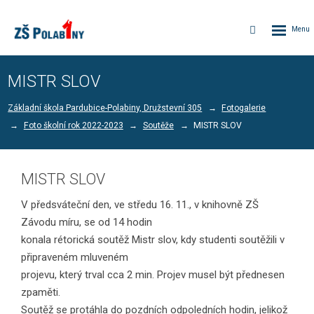
Rozbalen
Vyhledávání
menu
MISTR SLOV
Základní škola Pardubice-Polabiny, Družstevní 305
Fotogalerie
Foto školní rok 2022-2023
Soutěže
MISTR SLOV
MISTR SLOV
V předsváteční den, ve středu 16. 11., v knihovně ZŠ
Závodu míru, se od 14 hodin
konala rétorická soutěž Mistr slov, kdy studenti soutěžili v
připraveném mluveném
projevu, který trval cca 2 min. Projev musel být přednesen
zpaměti.
Soutěž se protáhla do pozdních odpoledních hodin, jelikož