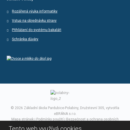
Rozšířená výuka informatiky
Vstup na objednávku stravy
Přihlášení do systému bakaláři
Schránka důvěry
© 2026 Základní škola Pardubice-Polabiny, Družstevní 305, vytvořila
eBRÁNA s.r.o.
Mapa stránek
|
Podmínky použití
|
Bezpečnost a ochrana osobních
údajů
Tento web využívá cookies