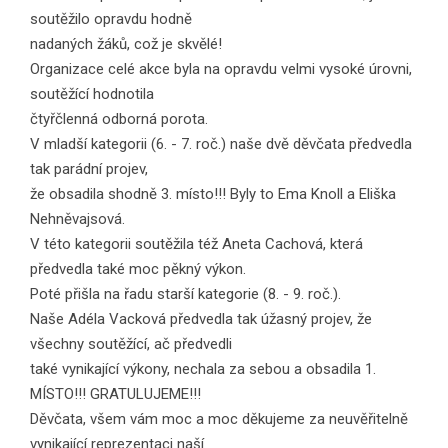
soutěžilo opravdu hodně
nadaných žáků, což je skvělé!
Organizace celé akce byla na opravdu velmi vysoké úrovni,
soutěžící hodnotila
čtyřčlenná odborná porota.
V mladší kategorii (6. - 7. roč.) naše dvě děvčata předvedla
tak parádní projev,
že obsadila shodně 3. místo!!! Byly to Ema Knoll a Eliška
Nehněvajsová.
V této kategorii soutěžila též Aneta Cachová, která
předvedla také moc pěkný výkon.
Poté přišla na řadu starší kategorie (8. - 9. roč.).
Naše Adéla Vacková předvedla tak úžasný projev, že
všechny soutěžící, ač předvedli
také vynikající výkony, nechala za sebou a obsadila 1.
MÍSTO!!! GRATULUJEME!!!
Děvčata, všem vám moc a moc děkujeme za neuvěřitelně
vynikající reprezentaci naší