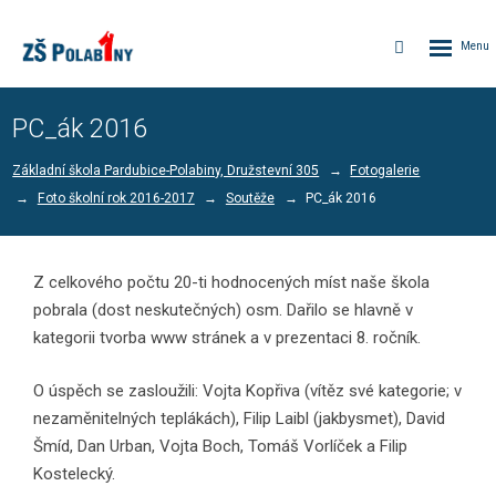
Rozbalen
Vyhledávání
menu
PC_ák 2016
Základní škola Pardubice-Polabiny, Družstevní 305
Fotogalerie
Foto školní rok 2016-2017
Soutěže
PC_ák 2016
Z celkového počtu 20-ti hodnocených míst naše škola
pobrala (dost neskutečných) osm. Dařilo se hlavně v
kategorii tvorba www stránek a v prezentaci 8. ročník.
O úspěch se zasloužili: Vojta Kopřiva (vítěz své kategorie; v
nezaměnitelných teplákách), Filip Laibl (jakbysmet), David
Šmíd, Dan Urban, Vojta Boch, Tomáš Vorlíček a Filip
Kostelecký.