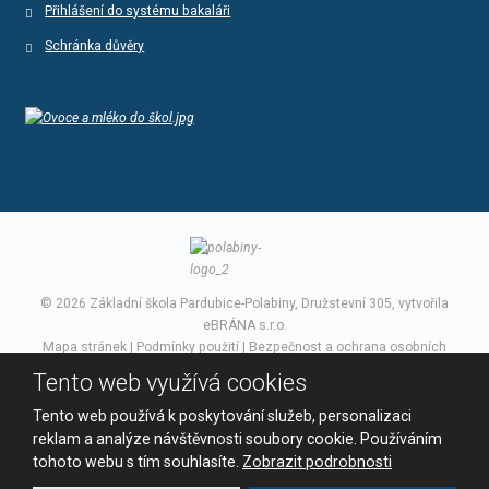
Přihlášení do systému bakaláři
Schránka důvěry
© 2026 Základní škola Pardubice-Polabiny, Družstevní 305, vytvořila
eBRÁNA s.r.o.
Mapa stránek
|
Podmínky použití
|
Bezpečnost a ochrana osobních
údajů
Tento web využívá cookies
VYROBILA
Tento web používá k poskytování služeb, personalizaci
reklam a analýze návštěvnosti soubory cookie. Používáním
tohoto webu s tím souhlasíte.
Zobrazit podrobnosti
Tento web je chráněn pomocí Google ReCAPTCHA a platí pro něj