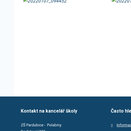
Kontakt na kancelář školy
Často hl
ZŠ Pardubice - Polabiny
Informac