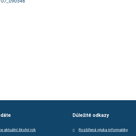
edáte
Důležité odkazy
e aktuální školní rok
Rozšířená výuka informatiky