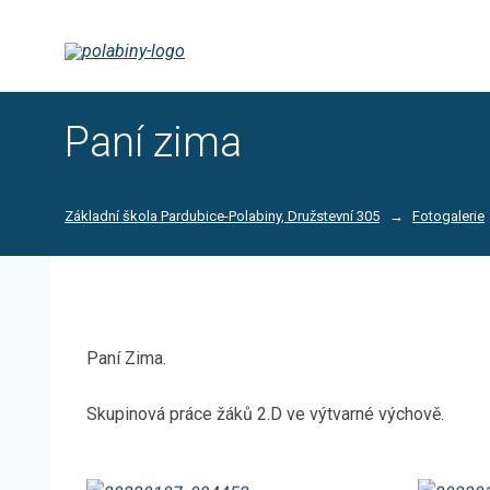
Paní zima
Základní škola Pardubice-Polabiny, Družstevní 305
Fotogalerie
Paní Zima.
Skupinová práce žáků 2.D ve výtvarné výchově.