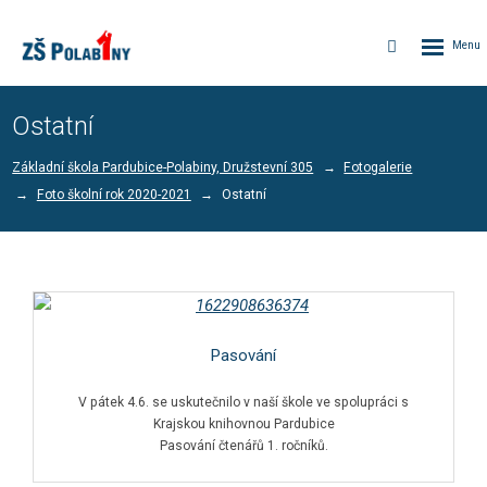
Rozbalen
Vyhledávání
menu
Ostatní
Základní škola Pardubice-Polabiny, Družstevní 305
Fotogalerie
Foto školní rok 2020-2021
Ostatní
Pasování
V pátek 4.6. se uskutečnilo v naší škole ve spolupráci s
Krajskou knihovnou Pardubice
Pasování čtenářů 1. ročníků.