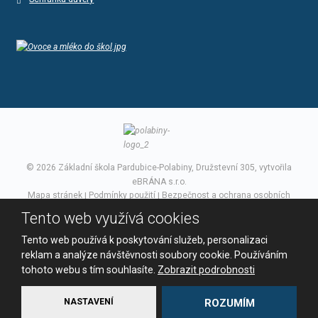
© 2026 Základní škola Pardubice-Polabiny, Družstevní 305, vytvořila
eBRÁNA s.r.o.
Mapa stránek
|
Podmínky použití
|
Bezpečnost a ochrana osobních
údajů
Tento web využívá cookies
VYROBILA
Tento web používá k poskytování služeb, personalizaci
reklam a analýze návštěvnosti soubory cookie. Používáním
tohoto webu s tím souhlasíte.
Zobrazit podrobnosti
Tento web je chráněn pomocí Google ReCAPTCHA a platí pro něj
zásady ochrany osobních údajů
a
smluvní podmínky
NASTAVENÍ
ROZUMÍM
společnosti Google.