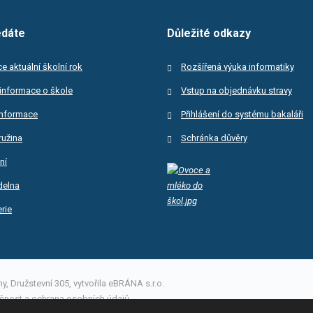
edáte
Důležité odkazy
e aktuální školní rok
Rozšířená výuka informatiky
informace o škole
Vstup na objednávku stravy
informace
Přihlášení do systému bakaláři
ružina
Schránka důvěry
ní
ídelna
rie
, Družstevní 305, vytvořila eBRÁNA s.r.o.
čnost a ochrana osobních údajů