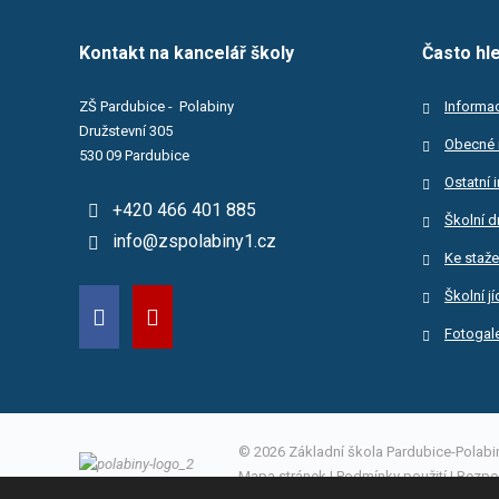
Kontakt na kancelář školy
Často hl
ZŠ Pardubice - Polabiny
Informac
Družstevní 305
Obecné 
530 09 Pardubice
Ostatní 
+420 466 401 885
Školní d
info@zspolabiny1.cz
Ke staže
Školní j
Fotogale
© 2026 Základní škola Pardubice-Polabiny
Mapa stránek
|
Podmínky použití
|
Bezpe