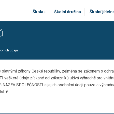
Škola
Školní družina
Školní jídeln
ů
bních údajů
s platnými zákony České republiky, zejména se zákonem o ochra
eškeré údaje získané od zákazníků užívá výhradně pro vnitřní 
 NÁZEV SPOLEČNOSTI s jejich osobními údaji pouze a výhradně v
st. 6.