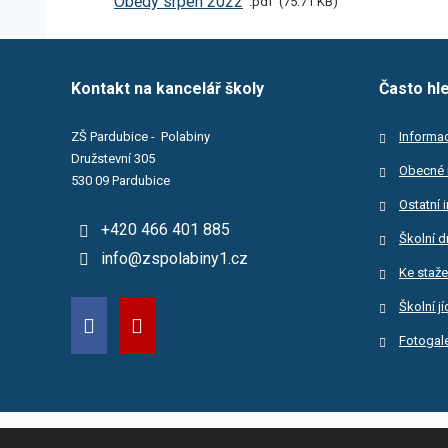
Obědy srpen 2022
pdf
75.71 KB
Kontakt na kancelář školy
Často hl
ZŠ Pardubice - Polabiny
Informac
Družstevní 305
Obecné 
530 09 Pardubice
Ostatní 
+420 466 401 885
Školní d
info@zspolabiny1.cz
Ke staže
Školní j
Fotogale
© 2026 Základní škola Pardubice-Polabiny