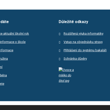
edáte
Důležité odkazy
e aktuální školní rok
Rozšířená výuka informatiky
informace o škole
Vstup na objednávku stravy
informace
Přihlášení do systému bakaláři
ružina
Schránka důvěry
ní
ídelna
rie
, Družstevní 305, vytvořila eBRÁNA s.r.o.