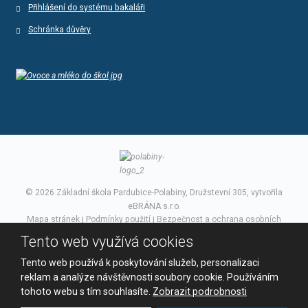
Přihlášení do systému bakaláři
Schránka důvěry
© 2026 Základní škola Pardubice-Polabiny, Družstevní 305, vytvořila
eBRÁNA s.r.o.
Mapa stránek
|
Podmínky použití
|
Bezpečnost a ochrana osobních
údajů
Tento web využívá cookies
VYROBILA
Tento web používá k poskytování služeb, personalizaci
reklam a analýze návštěvnosti soubory cookie. Používáním
tohoto webu s tím souhlasíte.
Zobrazit podrobnosti
Tento web je chráněn pomocí Google ReCAPTCHA a platí pro něj