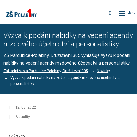
Rozbalen
Vyhledávání
menu
Výzva k podání nabídky na vedení agendy
mzdového účetnictví a personalistiky
ZŠ Pardubice-Polabiny, Družstevní 305 vyhlašuje výzvu k podání
nabídky na vedení agendy mzdového účetnictví a personalistiky
Základní škola Pardubice-Polabiny, Družstevní 305
Novinky
Výzva k podání nabídky na vedení agendy mzdového účetnictví a
personalistiky
12. 08. 2022
Aktuality
výzva