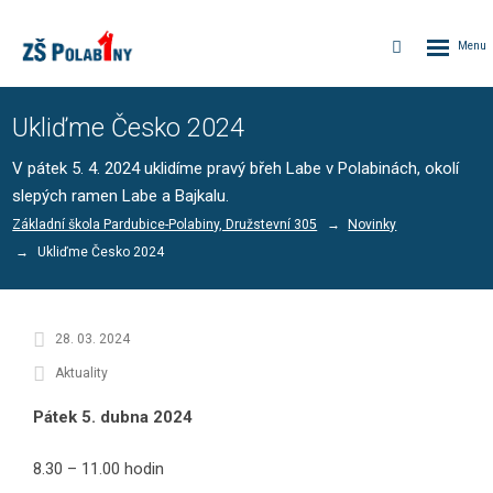
Rozbalen
Vyhledávání
menu
Ukliďme Česko 2024
V pátek 5. 4. 2024 uklidíme pravý břeh Labe v Polabinách, okolí
slepých ramen Labe a Bajkalu.
Základní škola Pardubice-Polabiny, Družstevní 305
Novinky
Ukliďme Česko 2024
28. 03. 2024
Aktuality
Pátek 5. dubna 2024
8.30 – 11.00 hodin