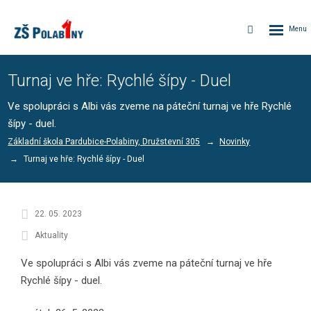
Rozbalen
Vyhledávání
menu
Turnaj ve hře: Rychlé šípy - Duel
Ve spolupráci s Albi vás zveme na páteční turnaj ve hře Rychlé
šípy - duel.
Základní škola Pardubice-Polabiny, Družstevní 305
Novinky
Turnaj ve hře: Rychlé šípy - Duel
22. 05. 2023
Aktuality
Ve spolupráci s Albi vás zveme na páteční turnaj ve hře
Rychlé šípy - duel.