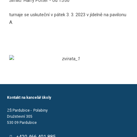
Similo: Harry Potter - od 15:00
turnaje se uskuteční v pátek 3. 3. 2023 v jídelně na pavilonu
A.
Kontakt na kancelář školy
ZŠ Pardubice - Polabiny
Družstevní 305
530 09 Pardubice
+420 466 401 885