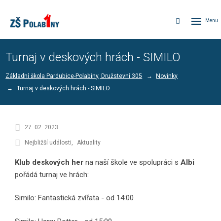
Rozbalen
Vyhledávání
menu
Turnaj v deskových hrách - SIMILO
Základní škola Pardubice-Polabiny, Družstevní 305
Novinky
Turnaj v deskových hrách - SIMILO
27. 02. 2023
Nejbližší události
Aktuality
Klub deskových her
na naší škole ve spolupráci s
Albi
pořádá turnaj ve hrách:
Similo: Fantastická zvířata - od 14:00