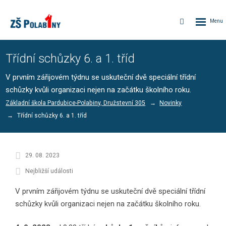
Rozbalen
Vyhledávání
menu
Třídní schůzky 6. a 1. tříd
V prvním zářijovém týdnu se uskuteční dvě speciální třídní
schůzky kvůli organizaci nejen na začátku školního roku.
Základní škola Pardubice-Polabiny, Družstevní 305
Novinky
Třídní schůzky 6. a 1. tříd
29. 08. 2023
Nejbližší události
V prvním zářijovém týdnu se uskuteční dvě speciální třídní
schůzky kvůli organizaci nejen na začátku školního roku.