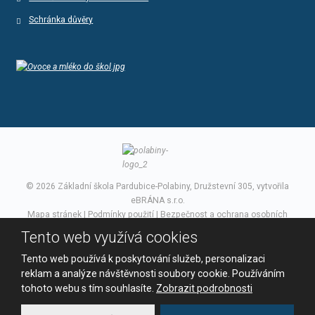
Schránka důvěry
© 2026 Základní škola Pardubice-Polabiny, Družstevní 305, vytvořila
eBRÁNA s.r.o.
Mapa stránek
|
Podmínky použití
|
Bezpečnost a ochrana osobních
údajů
Tento web využívá cookies
VYROBILA
Tento web používá k poskytování služeb, personalizaci
reklam a analýze návštěvnosti soubory cookie. Používáním
tohoto webu s tím souhlasíte.
Zobrazit podrobnosti
Tento web je chráněn pomocí Google ReCAPTCHA a platí pro něj
zásady ochrany osobních údajů
a
smluvní podmínky