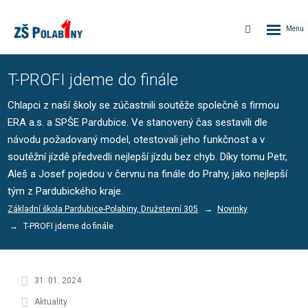
Rozbalen
Vyhledávání
menu
T-PROFI jdeme do finále
Chlapci z naší školy se zúčastnili soutěže společně s firmou
ERA a.s. a SPŠE Pardubice. Ve stanovený čas sestavili dle
návodu požadovaný model, otestovali jeho funkčnost a v
soutěžní jízdě předvedli nejlepší jízdu bez chyb. Díky tomu Petr,
Aleš a Josef pojedou v červnu na finále do Prahy, jako nejlepší
tým z Pardubického kraje.
Základní škola Pardubice-Polabiny, Družstevní 305
Novinky
T-PROFI jdeme do finále
31. 01. 2024
Aktuality