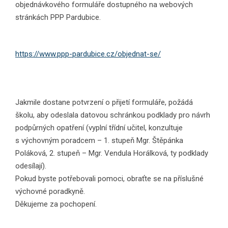
objednávkového formuláře dostupného na webových
stránkách PPP Pardubice.
https://www.ppp-pardubice.cz/objednat-se/
Jakmile dostane potvrzení o přijetí formuláře, požádá
školu, aby odeslala datovou schránkou podklady pro návrh
podpůrných opatření (vyplní třídní učitel, konzultuje
s výchovným poradcem – 1. stupeň Mgr. Štěpánka
Poláková, 2. stupeň – Mgr. Vendula Horálková, ty podklady
odesílají).
Pokud byste potřebovali pomoci, obraťte se na příslušné
výchovné poradkyně.
Děkujeme za pochopení.