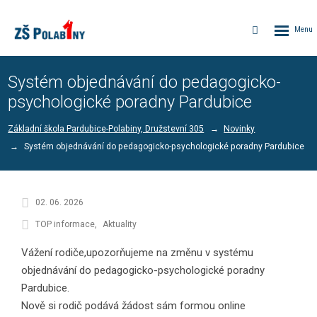
Rozbalen
Vyhledávání
menu
Systém objednávání do pedagogicko-
psychologické poradny Pardubice
Základní škola Pardubice-Polabiny, Družstevní 305
Novinky
Systém objednávání do pedagogicko-psychologické poradny Pardubice
02. 06. 2026
TOP informace
Aktuality
Vážení rodiče,upozorňujeme na změnu v systému
objednávání do pedagogicko-psychologické poradny
Pardubice.
Nově si rodič podává žádost sám formou online