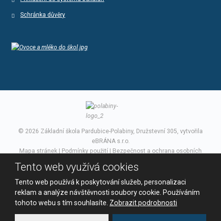
Schránka důvěry
© 2026 Základní škola Pardubice-Polabiny, Družstevní 305, vytvořila
eBRÁNA s.r.o.
Mapa stránek
|
Podmínky použití
|
Bezpečnost a ochrana osobních
údajů
Tento web využívá cookies
VYROBILA
Tento web používá k poskytování služeb, personalizaci
reklam a analýze návštěvnosti soubory cookie. Používáním
tohoto webu s tím souhlasíte.
Zobrazit podrobnosti
Tento web je chráněn pomocí Google ReCAPTCHA a platí pro něj
zásady ochrany osobních údajů
a
smluvní podmínky