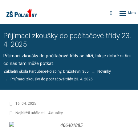
Rozbalen
Vyhledávání
menu
Přijímací zkoušky do počítačové třídy 23.
4. 2025
Příjímací zkoušky do počítačové třídy se blíží, tak je dobré si říci
co nás tam může potkat.
Základní škola Pardubice-Polabiny, Družstevní 305
Novinky
Přijímací zkoušky do počítačové třídy 23. 4. 2025
16. 04. 2025
Nejbližší události
Aktuality