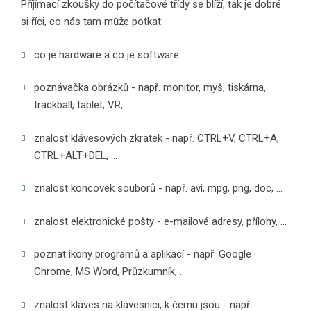
Příjímací zkoušky do počítačové třídy se blíží, tak je dobré
si říci, co nás tam může potkat:
co je hardware a co je software
poznávačka obrázků - např. monitor, myš, tiskárna,
trackball, tablet, VR, ...
znalost klávesových zkratek - např. CTRL+V, CTRL+A,
CTRL+ALT+DEL, ...
znalost koncovek souborů - např. avi, mpg, png, doc, ...
znalost elektronické pošty - e-mailové adresy, přílohy, ...
poznat ikony programů a aplikací - např. Google
Chrome, MS Word, Průzkumník, ...
znalost kláves na klávesnici, k čemu jsou - např.