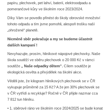
papíru, plechovek, pet lahví, baterií, elektroodpadu a
pomerančové kůry ve školním roce 2023/2024.
Díky Vám se povedlo přinést do školy obrovské množství
tohoto odpadu a tím jsme pomohli, alespoň trošku naší
„ohrožené“ planetě.
Nicméně sběr pokračuje a my se budeme účastnit
dalších kampaní !
Nevyhazujte, prosím, hliníkové nápojové plechovky. Naše
škola soutěží ve sběru plechovek o 20 000 Kč v rámci
soutěže
„ Naše odpadky dětem“.
Cílem soutěže je
ekologická osvěta a přivýdělek na školní akce.
Věděli jste, že kilogram hliníkových plechovek se v ČR
vykupuje průměrně za 15 Kč? A že jen 30% plechovek se
v ČR vytřídí a recykluje? Ročně v ČR přijde nazmar cca
7 812 tun hliníku.
• 1. sběrové ráno ve školním roce 2024/2025 se bude konat