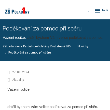
Rozbalen
Vyhledávání
menu
Poděkování za pomoc při sběru
Vážení rodiče,
chtěli bychom Vám velice poděkovat za pomoc ...
Základní škola Pardubice-Polabiny, Družstevní 305
Novinky
Poděkování za pomoc při sběru
27. 08. 2024
Aktuality
Vážení rodiče,
chtěli bychom Vám velice poděkovat za pomoc při sběru