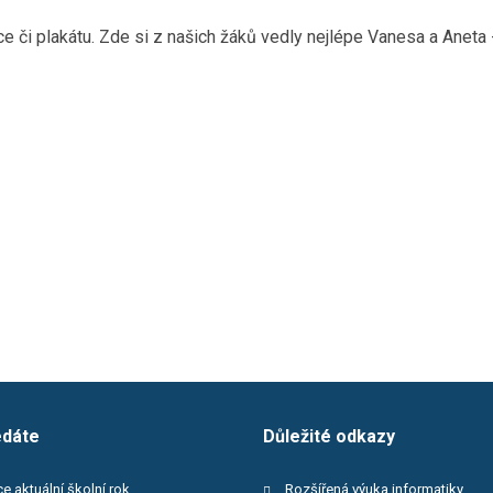
ce či plakátu. Zde si z našich žáků vedly nejlépe Vanesa a Aneta 
edáte
Důležité odkazy
e aktuální školní rok
Rozšířená výuka informatiky