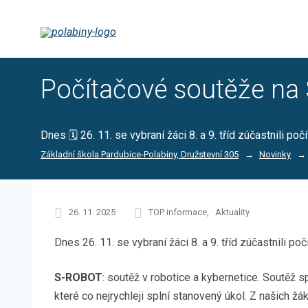
Počítačové soutěže na
Dnes 🗓️ 26. 11. se vybraní žáci 8. a 9. tříd zúčastnili p
Základní škola Pardubice-Polabiny, Družstevní 305
Novinky
26. 11. 2025
TOP informace
Aktuality
Dnes 26. 11. se vybraní žáci 8. a 9. tříd zúčastnili 
S-ROBOT
: soutěž v robotice a kybernetice. Soutě
které co nejrychleji splní stanovený úkol. Z našich žá