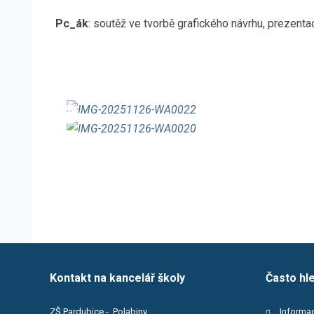
Pc_ák
: soutěž ve tvorbě grafického návrhu, prezenta
Spuštění/zastavení
videa
Kontakt na kancelář školy
Často hl
ZŠ Pardubice - Polabiny
Informac