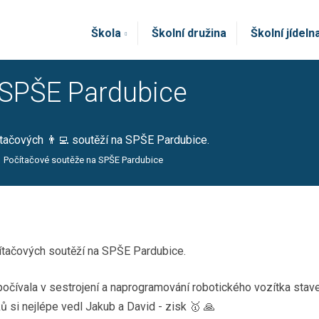
Škola
Školní družina
Školní jídeln
 SPŠE Pardubice
očítačových 👨‍💻 soutěží na SPŠE Pardubice.
Počítačové soutěže na SPŠE Pardubice
počítačových soutěží na SPŠE Pardubice.
ž spočívala v sestrojení a naprogramování robotického vozítka
ků si nejlépe vedl Jakub a David - zisk 🥇 🙏