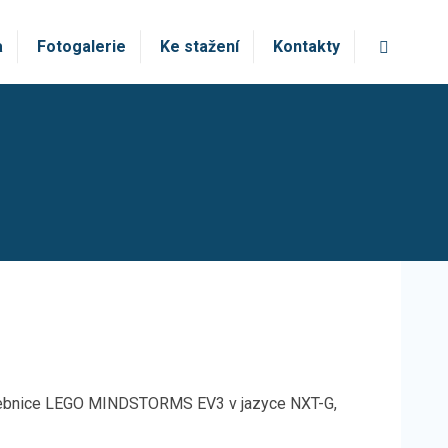
Vyhledá
a
Fotogalerie
Ke stažení
Kontakty
 stavebnice LEGO MINDSTORMS EV3 v jazyce NXT-G,