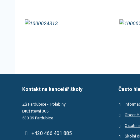
Kontakt na kancelář školy
Často hl
ZŠ Pardubice - Polabiny
Informac
Družstevní 305
Obecné 
530 09 Pardubice
Ostatní 
+420 466 401 885
Školní d