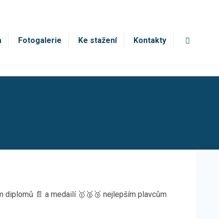
Vyhledá
a
Fotogalerie
Ke stažení
Kontakty
ním diplomů 📄 a medailí 🥇🥈🥉 nejlepším plavcům