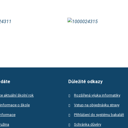
edáte
Důležité odkazy
e aktuální školní rok
Rozšířená výuka informatiky
informace o škole
Vstup na objednávku stravy
informace
Přihlášení do systému bakaláři
ružina
Schránka důvěry