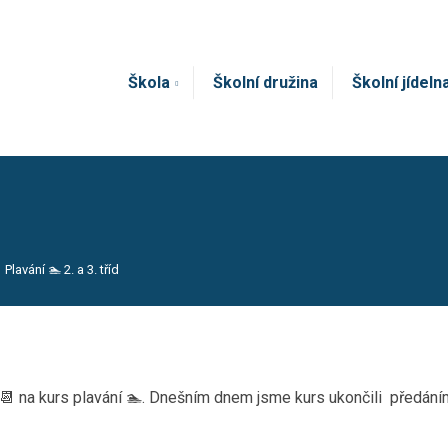
Škola
Školní družina
Školní jídeln
Plavání 🏊 2. a 3. tříd
edu 📆 na kurs plavání 🏊. Dnešním dnem jsme kurs ukončili předá