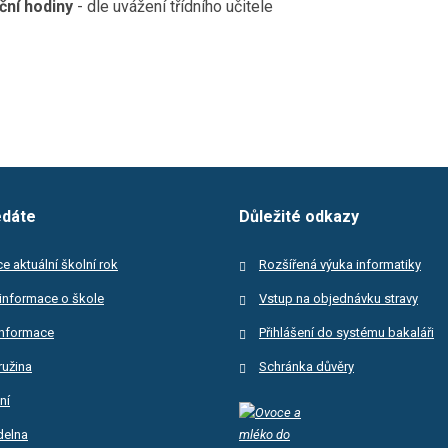
ční hodiny
- dle uvážení třídního učitele
edáte
Důležité odkazy
e aktuální školní rok
Rozšířená výuka informatiky
informace o škole
Vstup na objednávku stravy
informace
Přihlášení do systému bakaláři
ružina
Schránka důvěry
ní
ídelna