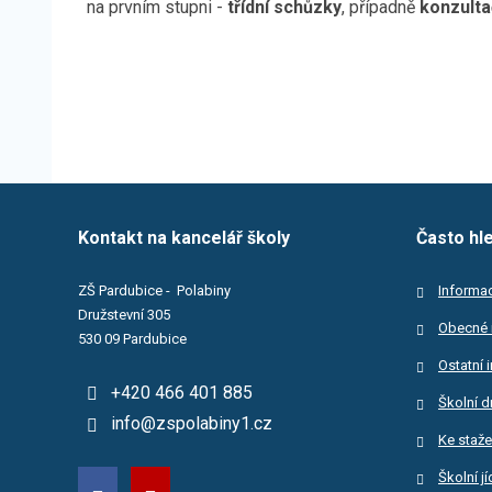
na prvním stupni -
třídní schůzky
, případně
konzulta
Kontakt na kancelář školy
Často hl
ZŠ Pardubice - Polabiny
Informac
Družstevní 305
Obecné 
530 09 Pardubice
Ostatní 
+420 466 401 885
Školní d
info@zspolabiny1.cz
Ke staže
Školní j