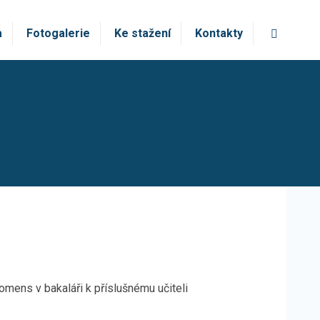
Vyhledá
a
Fotogalerie
Ke stažení
Kontakty
omens v bakaláři k příslušnému učiteli