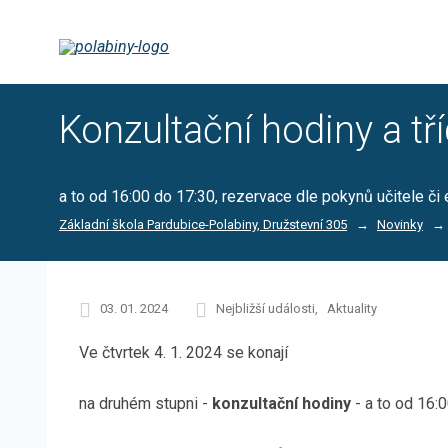
Konzultační hodiny a tří
a to od 16:00 do 17:30, rezervace dle pokynů učitele č
Základní škola Pardubice-Polabiny, Družstevní 305
Novinky
03. 01. 2024
Nejbližší události
Aktuality
Ve čtvrtek 4. 1. 2024 se konají
na druhém stupni -
konzultační hodiny
- a to od 16: