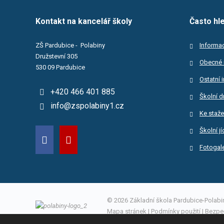
Kontakt na kancelář školy
Často hl
ZŠ Pardubice - Polabiny
Informac
Družstevní 305
Obecné 
530 09 Pardubice
Ostatní 
+420 466 401 885
Školní d
info@zspolabiny1.cz
Ke staže
Školní j
Fotogale
© 2026 Základní škola Pardubice-Polabiny
Mapa stránek
|
Podmínky použití
|
Bezpe