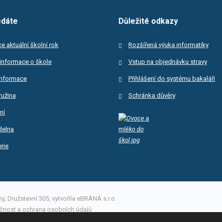
edáte
Důležité odkazy
e aktuální školní rok
Rozšířená výuka informatiky
informace o škole
Vstup na objednávku stravy
informace
Přihlášení do systému bakaláři
ružina
Schránka důvěry
ní
ídelna
rie
, Družstevní 305, vytvořila eBRÁNA s.r.o.
čnost a ochrana osobních údajů