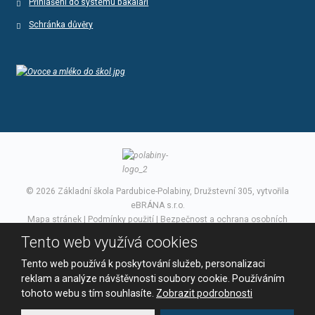
Přihlášení do systému bakaláři
Schránka důvěry
© 2026 Základní škola Pardubice-Polabiny, Družstevní 305, vytvořila
eBRÁNA s.r.o.
Mapa stránek
|
Podmínky použití
|
Bezpečnost a ochrana osobních
údajů
Tento web využívá cookies
VYROBILA
Tento web používá k poskytování služeb, personalizaci
reklam a analýze návštěvnosti soubory cookie. Používáním
tohoto webu s tím souhlasíte.
Zobrazit podrobnosti
Tento web je chráněn pomocí Google ReCAPTCHA a platí pro něj