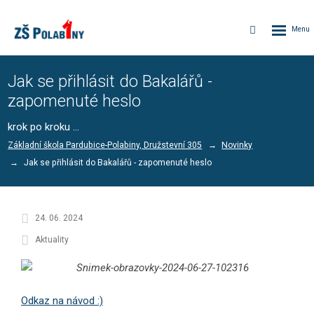
Rozbalen
Vyhledávání
menu
Jak se přihlásit do Bakalářů -
zapomenuté heslo
krok po kroku ...
Základní škola Pardubice-Polabiny, Družstevní 305
Novinky
Jak se přihlásit do Bakalářů - zapomenuté heslo
24. 06. 2024
Aktuality
Odkaz na návod :)