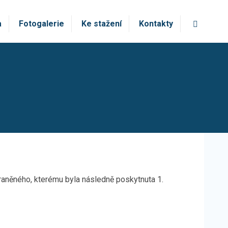
Vyhledá
a
Fotogalerie
Ke stažení
Kontakty
i zraněného, kterému byla následně poskytnuta 1.