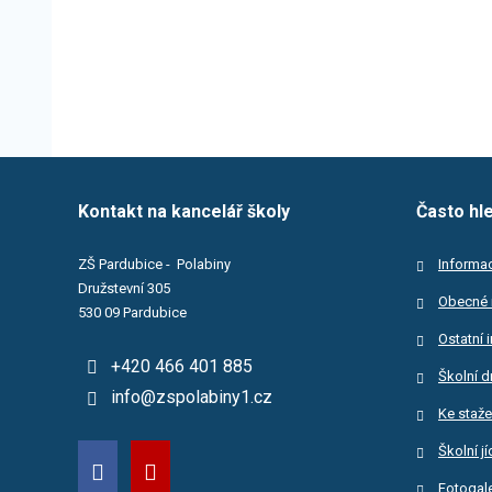
Kontakt na kancelář školy
Často hl
ZŠ Pardubice - Polabiny
Informac
Družstevní 305
Obecné 
530 09 Pardubice
Ostatní 
+420 466 401 885
Školní d
info@zspolabiny1.cz
Ke staže
Školní j
Fotogale