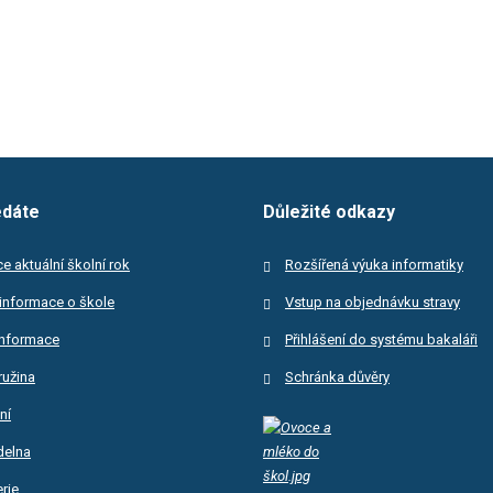
edáte
Důležité odkazy
e aktuální školní rok
Rozšířená výuka informatiky
informace o škole
Vstup na objednávku stravy
informace
Přihlášení do systému bakaláři
ružina
Schránka důvěry
ní
ídelna
rie