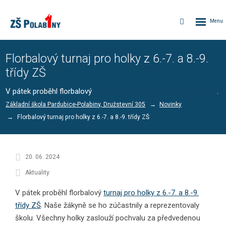
Rozbalen
Vyhledávání
menu
Florbalový turnaj pro holky z 6.-7. a 8.-9.
třídy ZŠ
V pátek proběhl florbalový
turnaj pro holky z 6.-7. a 8.-9. třídy ZŠ
.
Základní škola Pardubice-Polabiny, Družstevní 305
Novinky
Florbalový turnaj pro holky z 6.-7. a 8.-9. třídy ZŠ
20. 06. 2024
Aktuality
V pátek proběhl florbalový
turnaj pro holky z 6.-7. a 8.-9.
třídy ZŠ
. Naše žákyně se ho zúčastnily a reprezentovaly
školu. Všechny holky zaslouží pochvalu za předvedenou