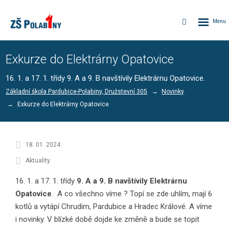
Rozbalen
Vyhledávání
menu
Exkurze do Elektrárny Opatovice
16. 1. a 17. 1. třídy 9. A a 9. B navštívily Elektrárnu Opatovice.
Základní škola Pardubice-Polabiny, Družstevní 305
Novinky
Exkurze do Elektrárny Opatovice
18. 01. 2024
Aktuality
16. 1. a 17. 1. třídy
9. A a 9. B navštívily Elektrárnu
Opatovice
. A co všechno víme ? Topí se zde uhlím, mají 6
kotlů a vytápí Chrudim, Pardubice a Hradec Králové. A víme
i novinky. V blízké době dojde ke změně a bude se topit