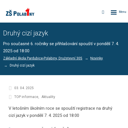
Rozbalen
Vyhledávání
menu
Druhý cizí jazyk
Pro současné 6. ročníky se přihlašování spouští v pondělí 7. 4.
2025 od 18:00
Základní škola Pardubice-Polabiny, Družstevní 305
Novinky
Druhý cizí jazyk
03. 04. 2025
TOP informace
Aktuality
V letošním školním roce se spouští registrace na druhý
cizí jazyk v pondělí 7. 4. 2025 od 18:00