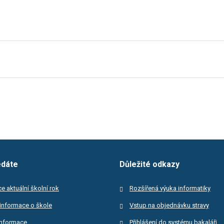
edáte
Důležité odkazy
e aktuální školní rok
Rozšířená výuka informatiky
informace o škole
Vstup na objednávku stravy
informace
Přihlášení do systému bakaláři