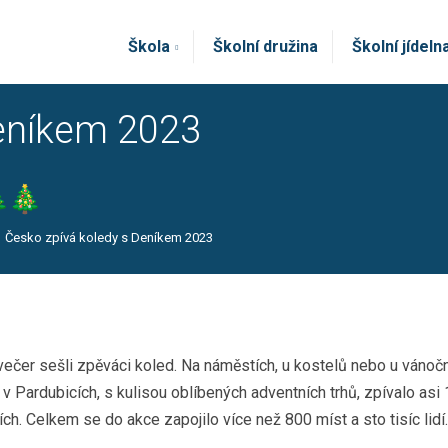
Škola
Školní družina
Školní jídeln
Deníkem 2023
Česko zpívá koledy s Deníkem 2023
ečer sešli zpěváci koled. Na náměstích, u kostelů nebo u vánoč
 Pardubicích, s kulisou oblíbených adventních trhů, zpívalo asi 1
cích. Celkem se do akce zapojilo více než 800 míst a sto tisíc lidí