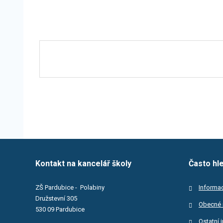
Kontakt na kancelář školy
Často hl
ZŠ Pardubice - Polabiny
Informac
Družstevní 305
Obecné 
530 09 Pardubice
Ostatní 