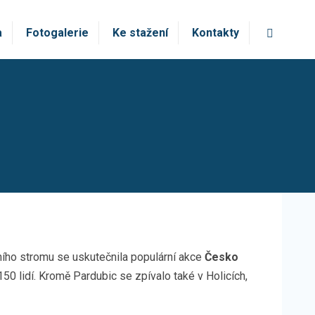
Vyhledá
a
Fotogalerie
Ke stažení
Kontakty
ního stromu se uskutečnila populární akce
Česko
50 lidí. Kromě Pardubic se zpívalo také v Holicích,
.