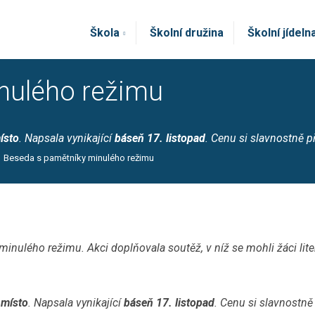
Škola
Školní družina
Školní jídeln
nulého režimu
ísto
. Napsala vynikající
báseň
17. listopad
. Cenu si slavnostně p
Beseda s pamětníky minulého režimu
nulého režimu. Akci doplňovala soutěž, v níž se mohli žáci liter
 místo
. Napsala vynikající
báseň
17. listopad
. Cenu si slavnostně