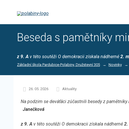
Beseda s pamětníky mi
z 9. A
v této soutěži O demokracii získala nádherné
2. m
Základní škola Pardubice-Polabiny, Družstevní 305
Novinky
26. 05. 2026
Aktuality
Na podzim se deváťáci zúčastnili besedy z pamětníky mi
Janečková
z 9. A
v této soutěži O demokracii získala nádherné
2.