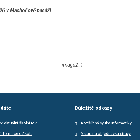
026
v Machoňově pasáži
.
edáte
Důležité odkazy
e aktuální školní rok
Rozšířená výuka informatiky
informace o škole
Vstup na objednávku stravy