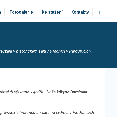
Vyhledá
a
Fotogalerie
Ke stažení
Kontakty
řevzala v historickém sálu na radnici v Pardubicích.
árně či výtvarně vyjádřit . Naše žákyně
Dominika
 převzala v historickém sálu na radnici v Pardubicích.