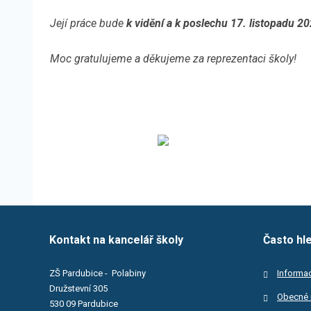
Její práce bude
k vidění a k poslechu
17. listopadu 2
Moc gratulujeme a děkujeme za reprezentaci školy!
Kontakt na kancelář školy
Často hl
ZŠ Pardubice - Polabiny
Informac
Družstevní 305
Obecné 
530 09 Pardubice