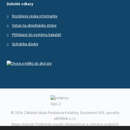
Důležité odkazy
Rozšířená výuka informatiky
Vstup na objednávku stravy
Přihlášení do systému bakaláři
Schránka důvěry
© 2026 Základní škola Pardubice-Polabiny, Družstevní 305, vytvořila
eBRÁNA s.r.o.
Mapa stránek
|
Podmínky použití
|
Bezpečnost a ochrana osobních