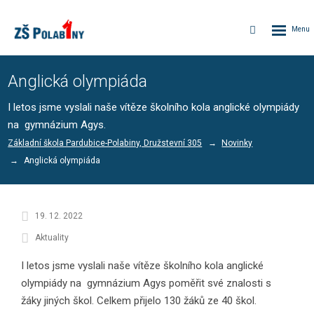
Rozbalen
Vyhledávání
menu
Anglická olympiáda
I letos jsme vyslali naše vítěze školního kola anglické olympiády
na gymnázium Agys.
Základní škola Pardubice-Polabiny, Družstevní 305
Novinky
Anglická olympiáda
19. 12. 2022
Aktuality
I letos jsme vyslali naše vítěze školního kola anglické
olympiády na gymnázium Agys poměřit své znalosti s
žáky jiných škol. Celkem přijelo 130 žáků ze 40 škol.