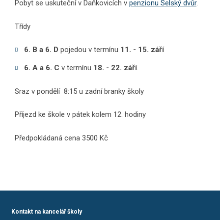
Pobyt se uskuteční v Daňkovicích v
penzionu Selský dvůr
.
Třídy
6. B a 6. D
pojedou v termínu
11. - 15. září
6. A a 6. C
v termínu
18. - 22. září
.
Sraz v pondělí 8:15 u zadní branky školy
Příjezd ke škole v pátek kolem 12. hodiny
Předpokládaná cena 3500 Kč
Kontakt na kancelář školy