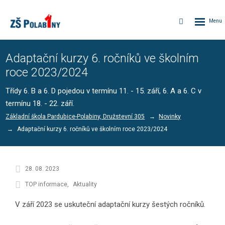
Rozbalen
Vyhledávání
menu
Adaptační kurzy 6. ročníků ve školním
roce 2023/2024
Třídy 6. B a 6. D pojedou v termínu 11. - 15. září, 6. A a 6. C v
termínu 18. - 22. září.
Základní škola Pardubice-Polabiny, Družstevní 305
Novinky
Adaptační kurzy 6. ročníků ve školním roce 2023/2024
28. 08. 2023
TOP informace
Aktuality
V září 2023 se uskuteční adaptační kurzy šestých ročníků.