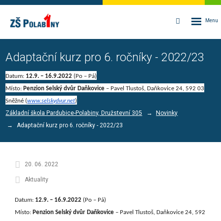
Rozbalen
Vyhledávání
menu
Adaptační kurz pro 6. ročníky - 2022/23
Datum:
12.9. – 16.9.2022
(Po – Pá)
Místo:
Penzion Selský dvůr Daňkovice
– Pavel Tlustoš,
Daňkovice 24, 592 03
Sněžné
(
)
www.selskydvur.net
Základní škola Pardubice-Polabiny, Družstevní 305
Novinky
Adaptační kurz pro 6. ročníky - 2022/23
20. 06. 2022
Aktuality
Datum:
12.9. – 16.9.2022
(Po – Pá)
Místo:
Penzion Selský dvůr Daňkovice
– Pavel Tlustoš,
Daňkovice 24, 592