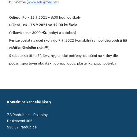
03 Sněžné
(
)
www.selskydvur.net
Odjezd: Po – 12.9.2021
v 8:30 hod. od školy
Příjezd: Pá –
16.9.2021 ve 12:00 ke škole
Celková cena: 3000,
-Kč
(pobyt a autobus)
Peníze poslat na účet školy do 7.9. 2022 (variabilní symbol děti obdrží
na
začátku školního roku!!!
).
S sebou: kartičku ZP, léky, hygienické potřeby, oblečení na 4 dny dle
počasí, sportovní obuv(2x), domácí obuv, pláštěnka, psací potřeby
Kontakt na kancelář školy
ZŠ Pardubice - Polabiny
Družstevní 305
530 09 Pardubice