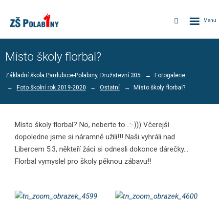
Rozbalen
Vyhledávání
menu
Místo školy florbal?
Základní škola Pardubice-Polabiny, Družstevní 305
Fotogalerie
Foto školní rok 2019-2020
Ostatní
Místo školy florbal?
Místo školy florbal? No, neberte to...:-))) Včerejší
dopoledne jsme si náramně užili!!! Naši vyhráli nad
Libercem 5:3, někteří žáci si odnesli dokonce dárečky...
Florbal vymyslel pro školy pěknou zábavu!!