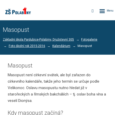
Rozbalen
Vyhledávání
menu
Masopust
Základní škola Pardubice-Polabiny, Družstevní 305
Fotogalerie
Foto školní rok 2015-2016
Kalendárium
Masopust
Masopust
Masopust není církevní svátek, ale byl zařazen do
církevního kalendáře, takže jeho termín se určuje podle
Velikonoc. Oslavu masopustu nutno hledat již v
starořeckých a římských bakcháliích – tj. oslav boha vína a
veselí Dionýsa.
Kdy masopust začíná?