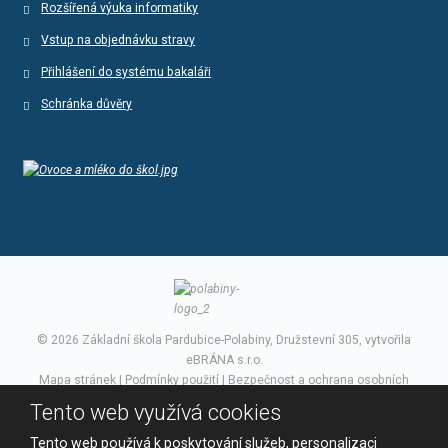
Rozšířená výuka informatiky
Vstup na objednávku stravy
Přihlášení do systému bakaláři
Schránka důvěry
© 2026 Základní škola Pardubice-Polabiny, Družstevní 305, vytvořila
eBRÁNA s.r.o.
Mapa stránek
|
Podmínky použití
|
Bezpečnost a ochrana osobních
údajů
Tento web využívá cookies
VYROBILA
Tento web používá k poskytování služeb, personalizaci