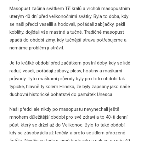
Masopust začíná svátkem Tří králů a vrcholí masopustním
úterým 40 dní před velikonočními svátky. Byla to doba, kdy
se naši předci veselili a hodovali, pořádali zabíjačky, pekli
koblihy, dojídali vše mastné a tučné. Tradičně masopust
spadá do období zimy, kdy tučnější stravu potřebujeme a
nemáme problém ji strávit.
Je to krátké období před začátkem postní doby, kdy se lidé
radují, veselí, pořádají zábavy, plesy, hostiny a maškarní
průvody. Tyto maškarní průvody byly pro toto období tak
typické, hlavně ty kolem Hlinska, že byly zapsány jako naše
duchovní historické bohatství do památek Unesca.
Naši předci ale nikdy po masopustu nevynechali ještě
mnohem důležitější období pro své zdraví a to 40-ti denní
půst, který se držel až do Velikonoc. Bylo to také období,
kdy se zásoby jídla již tenčily, a proto se jídlem přirozeně
šetřilo. Nejdřív se tedy v zimě hodovalo a pak se na jaře 40