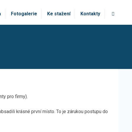
Vyhledá
a
Fotogalerie
Ke stažení
Kontakty
ty pro firmy).
obsadili krásné první místo. To je zárukou postupu do