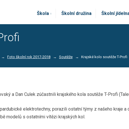
Škola
Školní družina
Školní jídeln
Profi
Foto školní rok 2017-2018
Soutěže
Krajské kolo soutěže T-Profi
ský a Dan Culek zúčastnili krajského kola soutěže T-Profi (Talen
ardubické elektrotechny, porazili ostatní týmy z našeho kraje a 
bě modelů s ostatními vítězi krajských kol.