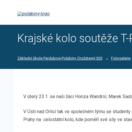
Krajské kolo soutěže T-
Základní škola Pardubice-Polabiny, Družstevní 305
Fotogalerie
V úterý 23.1. se naši žáci Honza Wandrol, Marek Sadov
V Ústí nad Orlicí tak ve společném týmu se studenty p
Prahy na celostátní kolo, kde poměří své síly ve stav