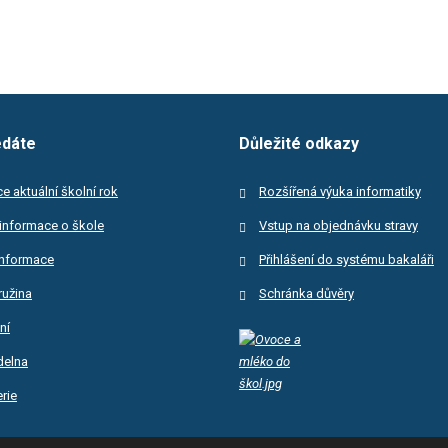
edáte
Důležité odkazy
e aktuální školní rok
Rozšířená výuka informatiky
informace o škole
Vstup na objednávku stravy
informace
Přihlášení do systému bakaláři
ružina
Schránka důvěry
ní
ídelna
rie