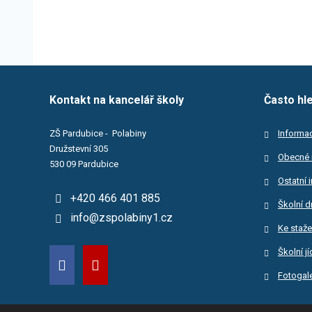
Kontakt na kancelář školy
Často hl
ZŠ Pardubice - Polabiny
Informac
Družstevní 305
Obecné 
530 09 Pardubice
Ostatní 
+420 466 401 885
Školní d
info@zspolabiny1.cz
Ke staže
Školní j
Fotogale