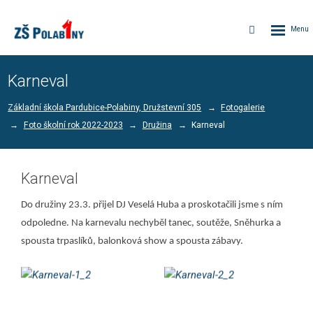
Rozbalen
Vyhledávání
menu
Karneval
Základní škola Pardubice-Polabiny, Družstevní 305
Fotogalerie
Foto školní rok 2022-2023
Družina
Karneval
Karneval
Do družiny 23.3. přijel DJ Veselá Huba a proskotačili jsme s ním
odpoledne. Na karnevalu nechyběl tanec, soutěže, Sněhurka a
spousta trpaslíků, balonková show a spousta zábavy.