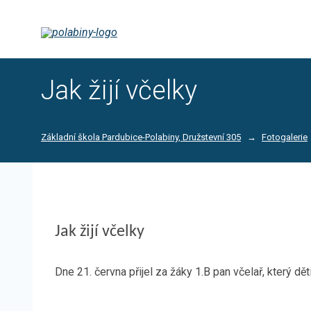
Jak žijí včelky
Základní škola Pardubice-Polabiny, Družstevní 305
Fotogalerie
Jak žijí včelky
Dne 21. června přijel za žáky 1.B pan včelař, který dě