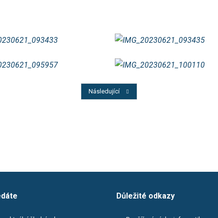
Předchozí
Následující
edáte
Důležité odkazy