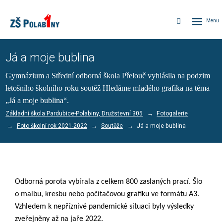
Rozbalen
Vyhledávání
menu
Já a moje bublina
Gymnázium a Střední odborná škola Přelouč vyhlásila na podzim
letošního školního roku soutěž Hledáme mladého grafika na téma
„Já a moje bublina“.
Základní škola Pardubice-Polabiny, Družstevní 305
Fotogalerie
Foto školní rok 2021-2022
Soutěže
Já a moje bublina
Odborná porota vybírala z celkem 800 zaslaných prací. Šlo
o malbu, kresbu nebo počítačovou grafiku ve formátu A3.
Vzhledem k nepříznivé pandemické situaci byly výsledky
zveřejněny až na jaře 2022.