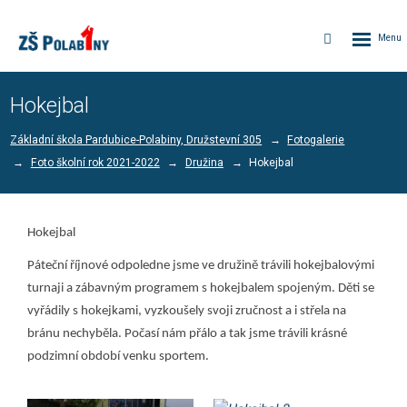
Rozbalen
Vyhledávání
menu
Hokejbal
Základní škola Pardubice-Polabiny, Družstevní 305
Fotogalerie
Foto školní rok 2021-2022
Družina
Hokejbal
Hokejbal
Páteční říjnové odpoledne jsme ve družině trávili hokejbalovými
turnaji a zábavným programem s hokejbalem spojeným. Děti se
vyřádily s hokejkami, vyzkoušely svoji zručnost a i střela na
bránu nechyběla. Počasí nám přálo a tak jsme trávili krásné
podzimní období venku sportem.