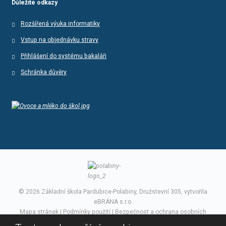
Důležité odkazy
Rozšířená výuka informatiky
Vstup na objednávku stravy
Přihlášení do systému bakaláři
Schránka důvěry
© 2026 Základní škola Pardubice-Polabiny, Družstevní 305, vytvořila
eBRÁNA s.r.o.
Mapa stránek
|
Podmínky použití
|
Bezpečnost a ochrana osobních
údajů