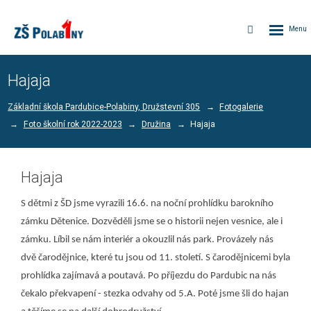
Rozbalen
Vyhledávání
menu
Hajaja
Základní škola Pardubice-Polabiny, Družstevní 305
Fotogalerie
Foto školní rok 2022-2023
Družina
Hajaja
Hajaja
S dětmi z ŠD jsme vyrazili 16.6. na noční prohlídku barokního
zámku Dětenice. Dozvěděli jsme se o historii nejen vesnice, ale i
zámku. Líbil se nám interiér a okouzlil nás park. Provázely nás
dvě čarodějnice, které tu jsou od 11. století. S čarodějnicemi byla
prohlídka zajímavá a poutavá. Po příjezdu do Pardubic na nás
čekalo překvapení - stezka odvahy od 5.A. Poté jsme šli do hajan