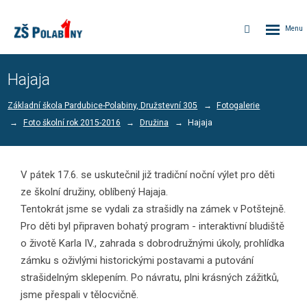
Rozbalen
Vyhledávání
menu
Hajaja
Základní škola Pardubice-Polabiny, Družstevní 305
Fotogalerie
Foto školní rok 2015-2016
Družina
Hajaja
V pátek 17.6. se uskutečnil již tradiční noční výlet pro děti
ze školní družiny, oblíbený Hajaja.
Tentokrát jsme se vydali za strašidly na zámek v Potštejně.
Pro děti byl připraven bohatý program - interaktivní bludiště
o životě Karla IV., zahrada s dobrodružnými úkoly, prohlídka
zámku s oživlými historickými postavami a putování
strašidelným sklepením. Po návratu, plni krásných zážitků,
jsme přespali v tělocvičně.