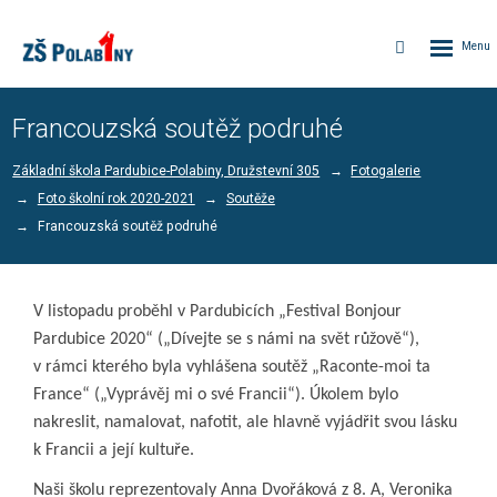
Rozbalen
Vyhledávání
menu
Francouzská soutěž podruhé
Základní škola Pardubice-Polabiny, Družstevní 305
Fotogalerie
Foto školní rok 2020-2021
Soutěže
Francouzská soutěž podruhé
V listopadu proběhl v Pardubicích „Festival Bonjour
Pardubice 2020“ („Dívejte se s námi na svět růžově“),
v rámci kterého byla vyhlášena soutěž „Raconte-moi ta
France“ („Vyprávěj mi o své Francii“). Úkolem bylo
nakreslit, namalovat, nafotit, ale hlavně vyjádřit svou lásku
k Francii a její kultuře.
Naši školu reprezentovaly Anna Dvořáková z 8. A, Veronika