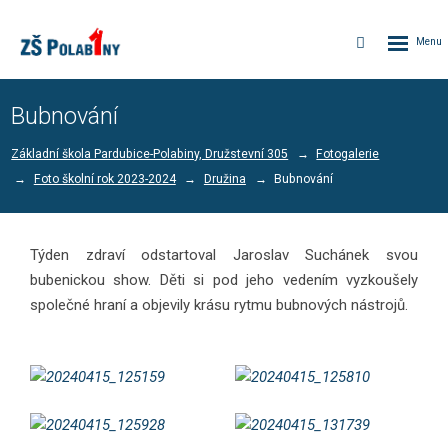
Rozbalen
Vyhledávání
menu
Bubnování
Základní škola Pardubice-Polabiny, Družstevní 305
Fotogalerie
Foto školní rok 2023-2024
Družina
Bubnování
Týden zdraví odstartoval Jaroslav Suchánek svou
bubenickou show. Děti si pod jeho vedením vyzkoušely
společné hraní a objevily krásu rytmu bubnových nástrojů.