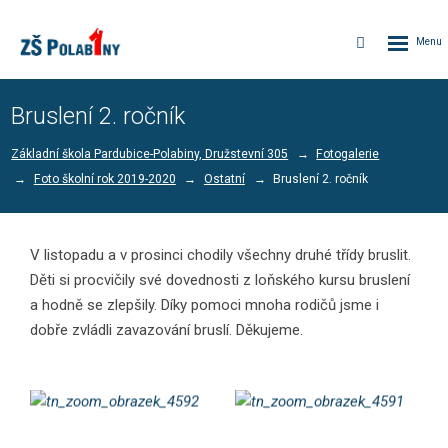
Rozbalen
Vyhledávání
menu
Bruslení 2. ročník
Základní škola Pardubice-Polabiny, Družstevní 305
Fotogalerie
Foto školní rok 2019-2020
Ostatní
Bruslení 2. ročník
V listopadu a v prosinci chodily všechny druhé třídy bruslit.
Děti si procvičily své dovednosti z loňského kursu bruslení
a hodně se zlepšily. Díky pomoci mnoha rodičů jsme i
dobře zvládli zavazování bruslí. Děkujeme.