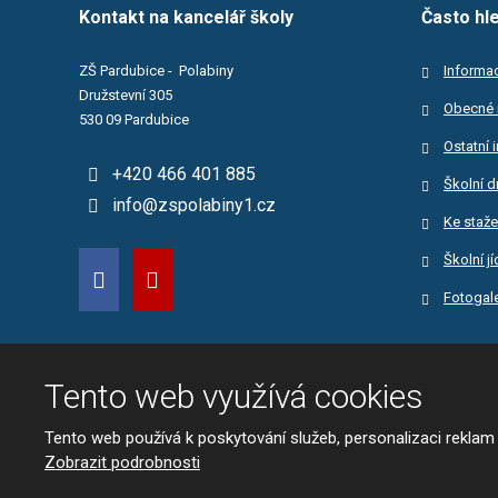
Kontakt na kancelář školy
Často hl
ZŠ Pardubice - Polabiny
Informac
Družstevní 305
Obecné 
530 09 Pardubice
Ostatní 
+420 466 401 885
Školní d
info@zspolabiny1.cz
Ke staže
Školní j
Fotogale
Tento web využívá cookies
© 2026 Základní škola Pardubice-Polabiny
Tento web používá k poskytování služeb, personalizaci reklam
Mapa stránek
|
Podmínky použití
|
Bezpe
Zobrazit podrobnosti
Tento web je chráněn pomocí