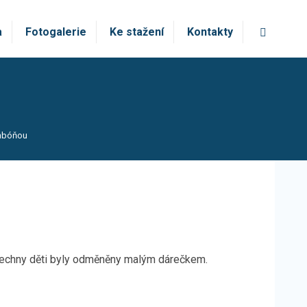
Vyhledá
a
Fotogalerie
Ke stažení
Kontakty
onbóňou
Všechny děti byly odměněny malým dárečkem.