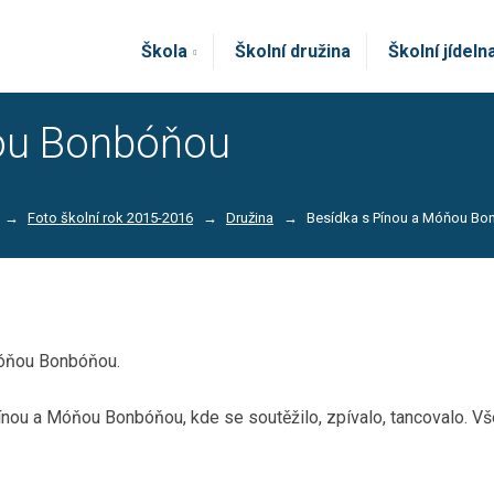
Škola
Školní družina
Školní jídeln
ňou Bonbóňou
Foto školní rok 2015-2016
Družina
Besídka s Pínou a Móňou B
Móňou Bonbóňou.
ínou a Móňou Bonbóňou, kde se soutěžilo, zpívalo, tancovalo. 