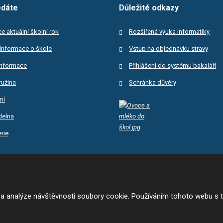
edáte
Důležité odkazy
e aktuální školní rok
Rozšířená výuka informatiky
informace o škole
Vstup na objednávku stravy
informace
Přihlášení do systému bakaláři
ružina
Schránka důvěry
ní
ídelna
rie
, Družstevní 305, vytvořila eBRÁNA s.r.o.
 a analýze návštěvnosti soubory cookie. Používáním tohoto webu s t
čnost a ochrana osobních údajů
 Google ReCAPTCHA a platí pro něj
zásady ochrany osobních údajů
a
smluvní p