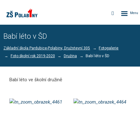
Rozbalen
Vyhledávání
menu
Babí léto v ŠD
Základní škola Pardubice-Polabiny, Družstevní 305
Fotogalerie
Foto školní rok 2019-2020
Družina
Babí léto v ŠD
Babí léto ve školní družině