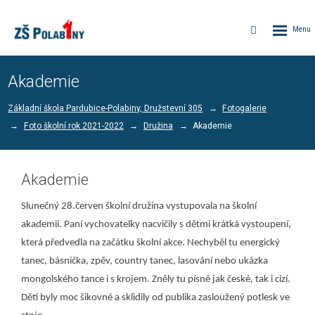
Rozbalen
Vyhledávání
menu
Akademie
Základní škola Pardubice-Polabiny, Družstevní 305
Fotogalerie
Foto školní rok 2021-2022
Družina
Akademie
Akademie
Slunečný 28.červen školní družina vystupovala na školní
akademii. Paní vychovatelky nacvičily s dětmi krátká vystoupení,
která předvedla na začátku školní akce. Nechyběl tu energický
tanec, básnička, zpěv, country tanec, lasování nebo ukázka
mongolského tance i s krojem. Zněly tu písně jak české, tak i cizí.
Děti byly moc šikovné a sklidily od publika zasloužený potlesk ve