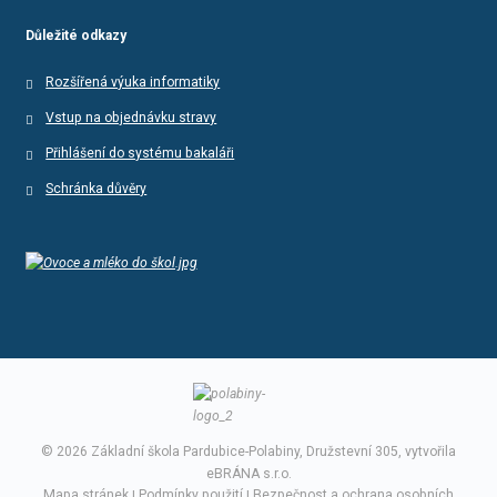
Důležité odkazy
Rozšířená výuka informatiky
Vstup na objednávku stravy
Přihlášení do systému bakaláři
Schránka důvěry
© 2026 Základní škola Pardubice-Polabiny, Družstevní 305, vytvořila
eBRÁNA s.r.o.
Mapa stránek
|
Podmínky použití
|
Bezpečnost a ochrana osobních